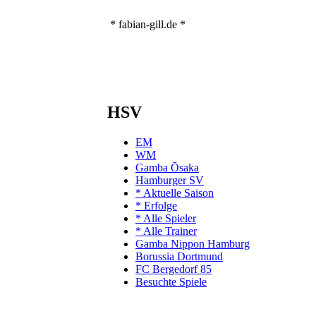
* fabian-gill.de *
HSV
EM
WM
Gamba Ōsaka
Hamburger SV
* Aktuelle Saison
* Erfolge
* Alle Spieler
* Alle Trainer
Gamba Nippon Hamburg
Borussia Dortmund
FC Bergedorf 85
Besuchte Spiele