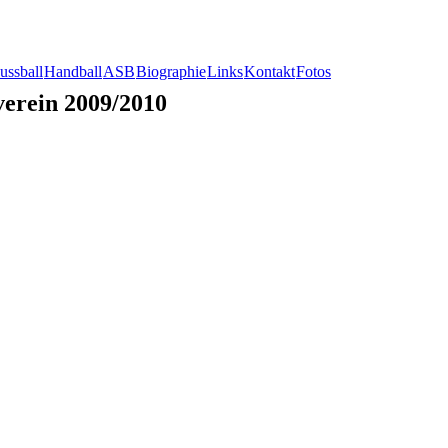
ussball
Handball
ASB
Biographie
Links
Kontakt
Fotos
erein 2009/2010