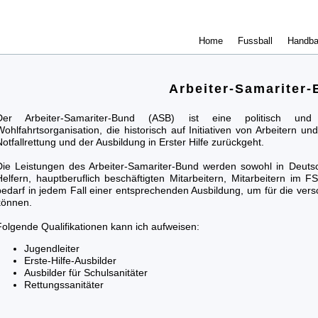
Home
Fussball
Handba
Arbeiter-Samariter
Der Arbeiter-Samariter-Bund (ASB) ist eine politisch und
Wohlfahrtsorganisation, die historisch auf Initiativen von Arbeitern u
Notfallrettung und der Ausbildung in Erster Hilfe zurückgeht.
Die Leistungen des Arbeiter-Samariter-Bund werden sowohl in Deutsch
Helfern, hauptberuflich beschäftigten Mitarbeitern, Mitarbeitern im F
bedarf in jedem Fall einer entsprechenden Ausbildung, um für die vers
können.
Folgende Qualifikationen kann ich aufweisen:
Jugendleiter
Erste-Hilfe-Ausbilder
Ausbilder für Schulsanitäter
Rettungssanitäter